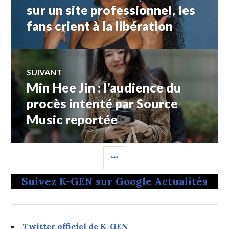
sur un site professionnel, les
l’article
fans crient à la libération
SUIVANT
Min Hee Jin : l’audience du
Article
Suivant:
procès intenté par Source
Music reportée
COLONNE
LATÉRALE
Suivez K-GEN sur Google Actualités
Twitter officiel de K-GEN