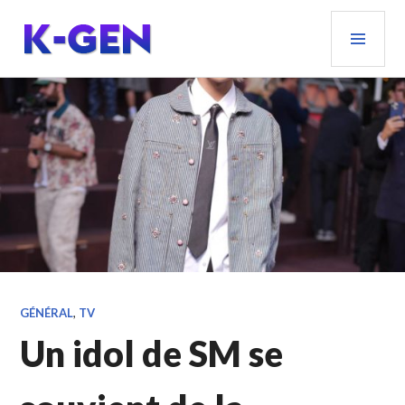
Aller
MEN
au
PRIN
contenu
principal
K-GEN
GÉNÉRAL
,
TV
Un idol de SM se