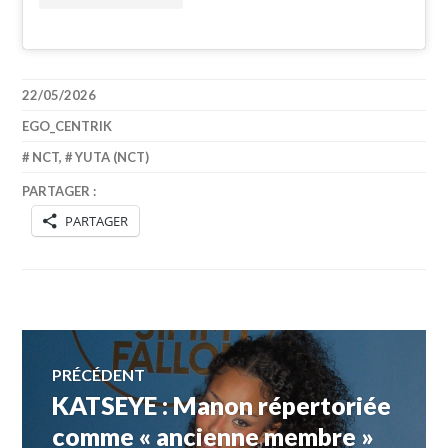
22/05/2026
EGO_CENTRIK
NCT
,
YUTA (NCT)
PARTAGER :
PARTAGER
Navigation
PRÉCÉDENT
KATSEYE : Manon répertoriée
Article
de
précédent :
comme « ancienne membre »