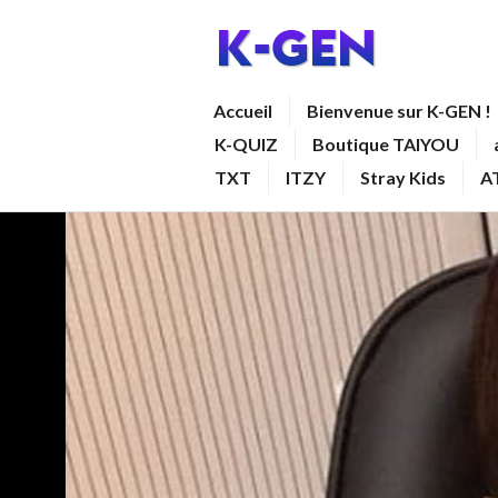
Aller
au
contenu
K-GEN
Accueil
Bienvenue sur K-GEN !
principal
K-QUIZ
Boutique TAIYOU
TXT
ITZY
Stray Kids
A