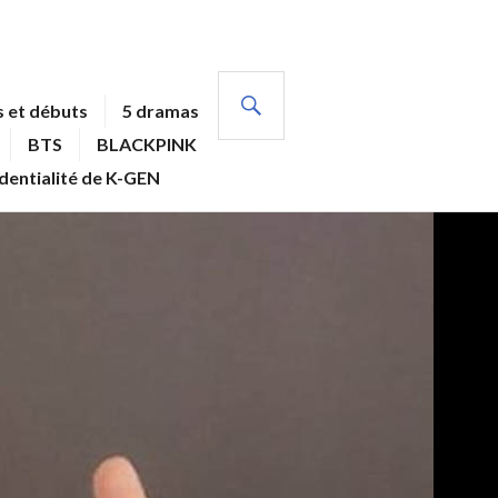
RECHERCHE
 et débuts
5 dramas
BTS
BLACKPINK
identialité de K-GEN