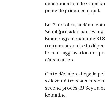
consommation de stupéfian
peine de prison en appel.
Le 29 octobre, la 6ème cha
Séoul (présidée par les jug
Eunjeong) a condamné BJ Se
traitement contre la dépen
loi sur l’aggravation des p
d’accusation.
Cette décision allège la p
s’élevait à trois ans et si
second procès, BJ Seya a é
kétamine.