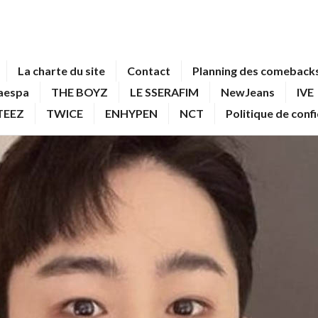
La charte du site
Contact
Planning des comebacks
aespa
THE BOYZ
LE SSERAFIM
NewJeans
IVE
TEEZ
TWICE
ENHYPEN
NCT
Politique de conf