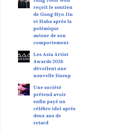
Jung Joon Won
reçoit le soutien
de Gong Hyo Jin
et Haha après la
polémique
autour de son
comportement
Les Asia Artist
Awards 2026
dévoilent une
nouvelle lineup
Une société
prétend avoir
enfin payé un
célèbre idol après
deux ans de
retard