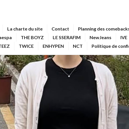
La charte du site
Contact
Planning des comebacks
aespa
THE BOYZ
LE SSERAFIM
NewJeans
IVE
TEEZ
TWICE
ENHYPEN
NCT
Politique de conf