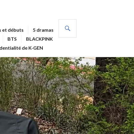
RECHERCHE
 et débuts
5 dramas
BTS
BLACKPINK
identialité de K-GEN