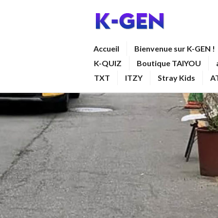
Aller
au
contenu
K-GEN
Accueil
Bienvenue sur K-GEN !
principal
K-QUIZ
Boutique TAIYOU
TXT
ITZY
Stray Kids
A