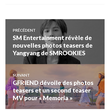
Navigation
PRÉCÉDENT
SM Entertainment révèle de
Article
de
précédent :
nouvelles photos teasers de
Yangyang de SMROOKIES
l’article
SUIVANT
GFRIEND dévoile des photos
Article
Suivant:
teasers et un second teaser
MV pour « Memoria »