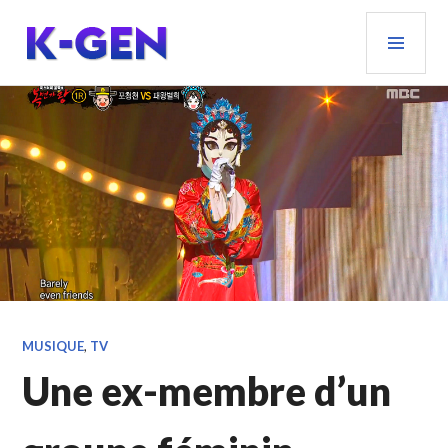
Aller
MEN
au
PRIN
contenu
principal
K-GEN
MUSIQUE
,
TV
Une ex-membre d’un