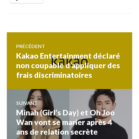
Navigation
PRÉCÉDENT
Kakao Entertainment déclaré
Article
de
précédent :
non coupable d’appliquer des
frais discriminatoires
l’article
SUIVANT
Minah (Girl’s Day) et Oh Joo
Article
Suivant:
Wan vont se marier après 4
ans de relation secrète