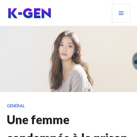
Aller
MEN
au
PRIN
contenu
principal
K-GEN
GÉNÉRAL
Une femme