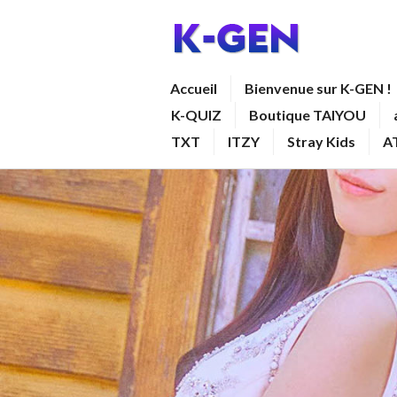
Aller
au
contenu
K-GEN
Accueil
Bienvenue sur K-GEN !
principal
K-QUIZ
Boutique TAIYOU
TXT
ITZY
Stray Kids
A