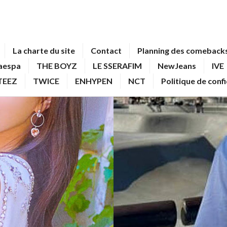
La charte du site
Contact
Planning des comebacks
aespa
THE BOYZ
LE SSERAFIM
NewJeans
IVE
TEEZ
TWICE
ENHYPEN
NCT
Politique de conf