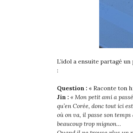
L’idol a ensuite partagé un
:
Question :
« Raconte ton his
Jin :
« Mon petit ami a pass
qu’en Corée, donc tout ici es
où on va, il passe son temps 
beaucoup trop mignon…
Quand il ne trouve plus un m