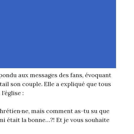
épondu aux messages des fans, évoquant
tail son couple. Elle a expliqué que tous
’église :
 chrétien·ne, mais comment as-tu su que
ami était la bonne…?! Et je vous souhaite