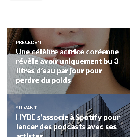
Navigation
PRÉCÉDENT
Une célèbre actrice coréenne
Article
de
précédent :
révèle avoir uniquement bu 3
litres d’eau par jour pour
l’article
perdre du poids
SUIVANT
HYBE s’associe à Spotify pour
Article
Suivant:
lancer des podcasts avec ses
artistes