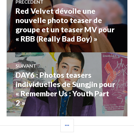
PRÉCÉDENT
Red Velvet dévoile une
Article
de
précédent :
nouvelle photo teaser de
groupe et un teaser MV pour
l’article
« RBB (Really Bad Boy) »
SUIVANT
DAY6 : Photos teasers
Article
Suivant:
individuelles de Sungjin pour
« Remember Us : Youth Part
2 »
COLONNE
LATÉRALE