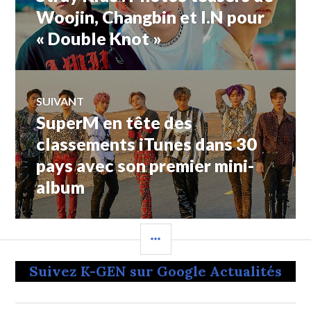
de
précédent :
Woojin, Changbin et I.N pour
« Double Knot »
l’article
SUIVANT
SuperM en tête des
Article
Suivant:
classements iTunes dans 30
pays avec son premier mini-
album
COLONNE
LATÉRALE
Suivez K-GEN sur Google Actualités