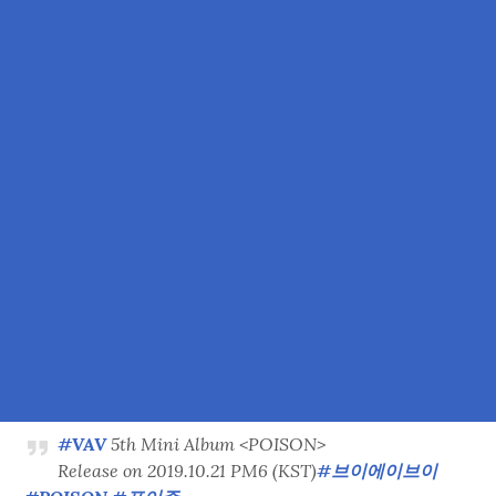
#VAV
5th Mini Album <POISON>
Release on 2019.10.21 PM6 (KST)
#브이에이브이