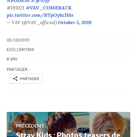
#POISON
#포이즌
#191021
#VAV_COMEBACK
pic.twitter.com/RTpOybzIMe
— VAV (@VAV_official)
October 5, 2019
05/10/2019
EGO_CENTRIK
VAV
PARTAGER :
PARTAGER
Navigation
PRÉCÉDENT
Stray Kids : Photos teasers de
Article