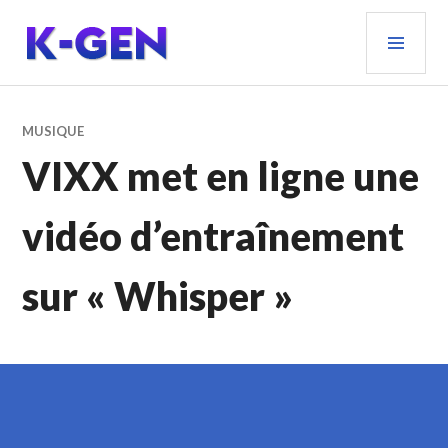
Aller
MEN
au
PRIN
contenu
principal
K-GEN
MUSIQUE
VIXX met en ligne une
vidéo d’entraînement
sur « Whisper »