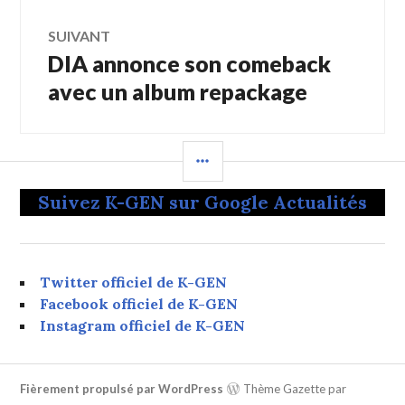
SUIVANT
DIA annonce son comeback
Article
Suivant:
avec un album repackage
COLONNE
LATÉRALE
Suivez K-GEN sur Google Actualités
Twitter officiel de K-GEN
Facebook officiel de K-GEN
Instagram officiel de K-GEN
Fièrement propulsé par WordPress
Thème Gazette par