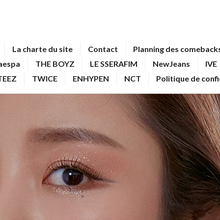
La charte du site
Contact
Planning des comebacks
aespa
THE BOYZ
LE SSERAFIM
NewJeans
IVE
TEEZ
TWICE
ENHYPEN
NCT
Politique de conf