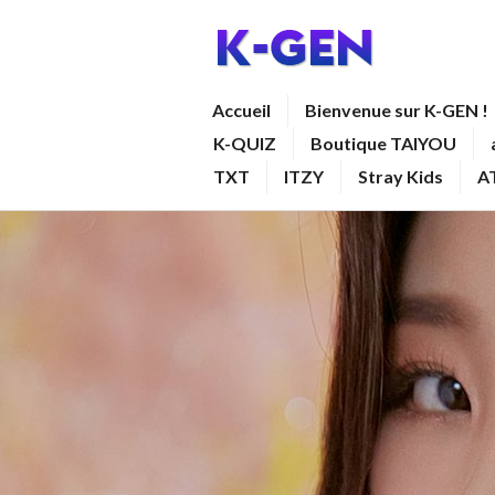
Aller
au
contenu
K-GEN
Accueil
Bienvenue sur K-GEN !
principal
K-QUIZ
Boutique TAIYOU
TXT
ITZY
Stray Kids
A