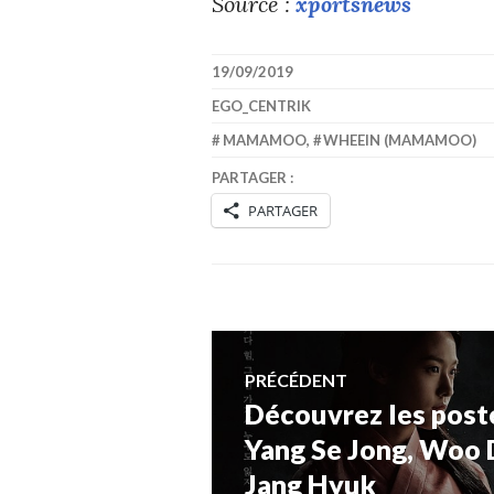
Source :
xportsnews
19/09/2019
EGO_CENTRIK
MAMAMOO
,
WHEEIN (MAMAMOO)
PARTAGER :
PARTAGER
Navigation
PRÉCÉDENT
Découvrez les post
Article
de
précédent :
Yang Se Jong, Woo 
Jang Hyuk