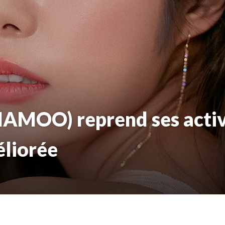
OO) reprend ses activi
éliorée