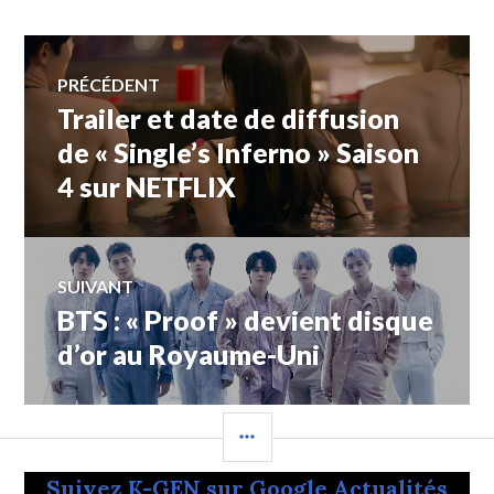
Navigation
PRÉCÉDENT
Trailer et date de diffusion
Article
de
précédent :
de « Single’s Inferno » Saison
4 sur NETFLIX
l’article
SUIVANT
BTS : « Proof » devient disque
Article
Suivant:
d’or au Royaume-Uni
COLONNE
LATÉRALE
Suivez K-GEN sur Google Actualités