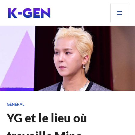
Aller
MEN
au
PRIN
contenu
principal
K-GEN
GÉNÉRAL
YG et le lieu où