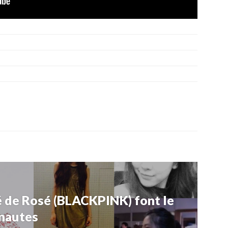
é de Rosé (BLACKPINK) font le
rnautes