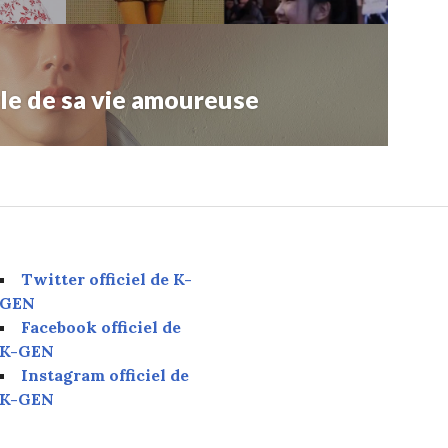
e de sa vie amoureuse
Twitter officiel de K-
GEN
Facebook officiel de
K-GEN
Instagram officiel de
K-GEN