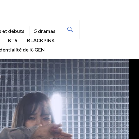
RECHERCHE
 et débuts
5 dramas
BTS
BLACKPINK
identialité de K-GEN