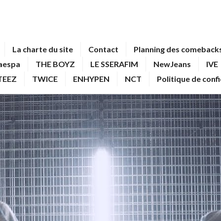
La charte du site
Contact
Planning des comebacks
aespa
THE BOYZ
LE SSERAFIM
NewJeans
IVE
TEEZ
TWICE
ENHYPEN
NCT
Politique de conf