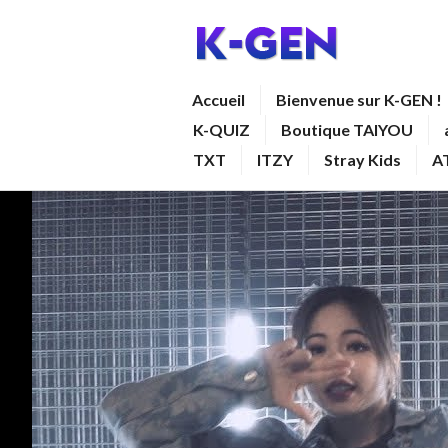
Aller
au
contenu
K-GEN
Accueil
Bienvenue sur K-GEN !
principal
K-QUIZ
Boutique TAIYOU
TXT
ITZY
Stray Kids
A