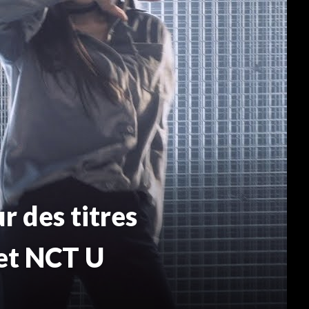
r des titres
et NCT U