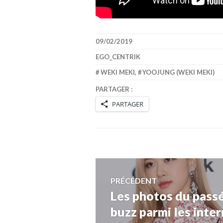
09/02/2019
EGO_CENTRIK
WEKI MEKI
,
YOOJUNG (WEKI MEKI)
PARTAGER :
PARTAGER
Navigation
PRÉCÉDENT
Les photos du pass
Article
de
précédent :
buzz parmi les inte