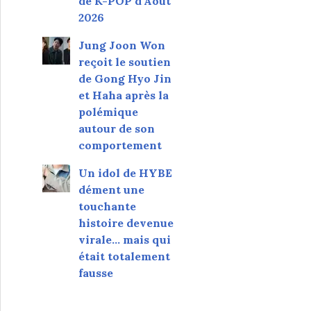
de K-POP d'Août
2026
Jung Joon Won
reçoit le soutien
de Gong Hyo Jin
et Haha après la
polémique
autour de son
comportement
Un idol de HYBE
dément une
touchante
histoire devenue
virale... mais qui
était totalement
fausse