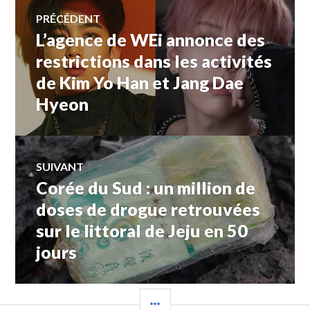
Navigation
PRÉCÉDENT
L’agence de WEi annonce des
Article
de
précédent :
restrictions dans les activités
de Kim Yo Han et Jang Dae
l’article
Hyeon
SUIVANT
Corée du Sud : un million de
Article
Suivant:
doses de drogue retrouvées
sur le littoral de Jeju en 50
jours
COLONNE