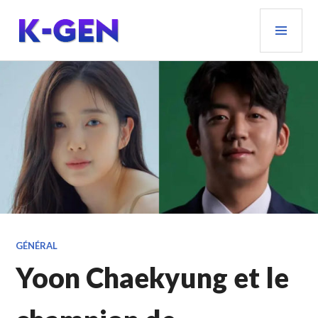
Aller
MEN
au
PRIN
contenu
principal
K-GEN
GÉNÉRAL
Yoon Chaekyung et le