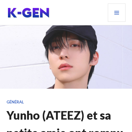
Aller
MEN
au
PRIN
contenu
principal
K-GEN
GÉNÉRAL
Yunho (ATEEZ) et sa