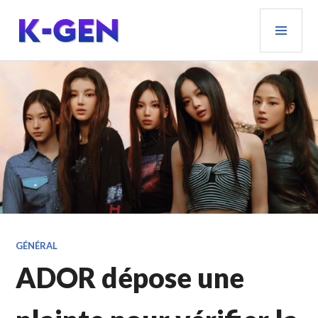
Aller
MEN
au
PRIN
contenu
principal
K-GEN
GÉNÉRAL
ADOR dépose une