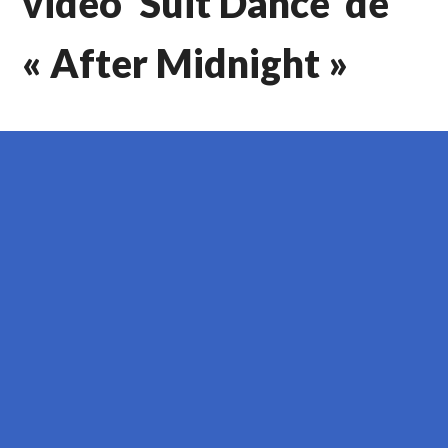
vidéo ‘Suit Dance’ de
« After Midnight »