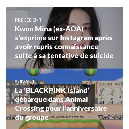
Navigation
PRÉCÉDENT
Kwon Mina (ex-AOA)
Article
de
précédent :
s’exprime sur Instagram après
avoir repris connaissance
l’article
suite à sa tentative de suicide
SUIVANT
La ‘BLACKPINK Island’
Article
Suivant:
débarque dans Animal
Crossing pour l’anniversaire
du groupe