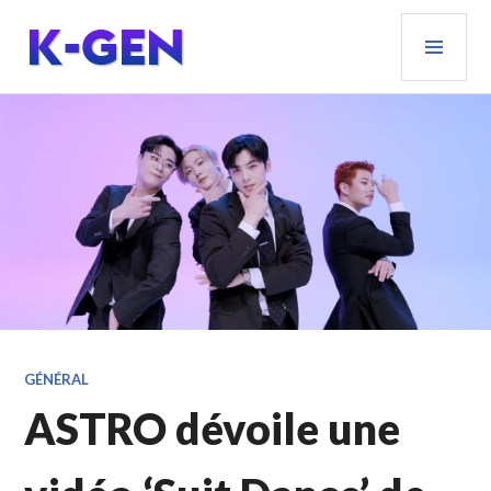
Aller
MEN
au
PRIN
contenu
principal
K-GEN
GÉNÉRAL
ASTRO dévoile une