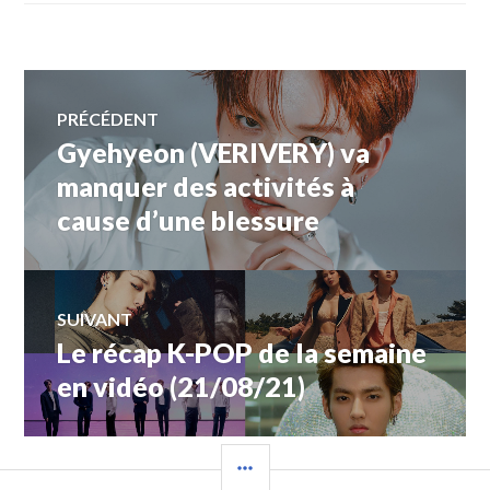
Navigation
PRÉCÉDENT
Gyehyeon (VERIVERY) va
Article
de
précédent :
manquer des activités à
cause d’une blessure
l’article
SUIVANT
Le récap K-POP de la semaine
Article
Suivant:
en vidéo (21/08/21)
COLONNE