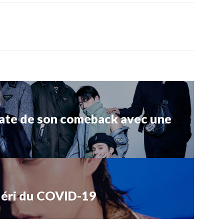
ate de son comeback avec une
uéri du COVID-19