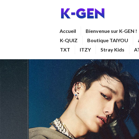
Aller
au
contenu
K-GEN
Accueil
Bienvenue sur K-GEN !
principal
K-QUIZ
Boutique TAIYOU
TXT
ITZY
Stray Kids
A