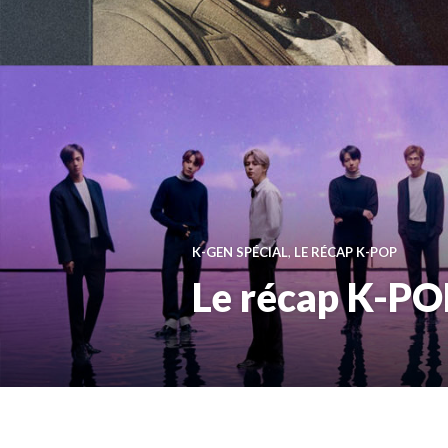
K-GEN SPÉCIAL
,
LE RÉCAP K-POP
Le récap K-PO