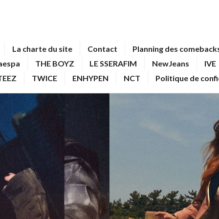
La charte du site
Contact
Planning des comebacks
aespa
THE BOYZ
LE SSERAFIM
NewJeans
IVE
TEEZ
TWICE
ENHYPEN
NCT
Politique de conf