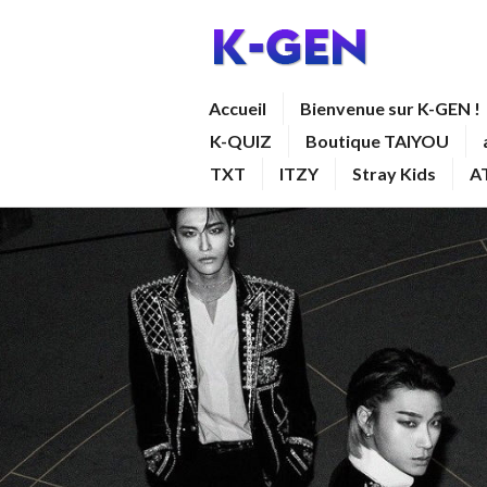
Aller
au
contenu
K-GEN
Accueil
Bienvenue sur K-GEN !
principal
K-QUIZ
Boutique TAIYOU
TXT
ITZY
Stray Kids
A