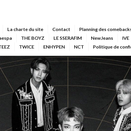
La charte du site
Contact
Planning des comebacks
aespa
THE BOYZ
LE SSERAFIM
NewJeans
IVE
TEEZ
TWICE
ENHYPEN
NCT
Politique de conf