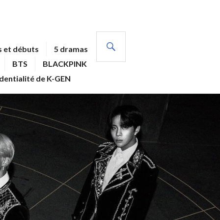
RECHERCHE
 et débuts
5 dramas
BTS
BLACKPINK
identialité de K-GEN