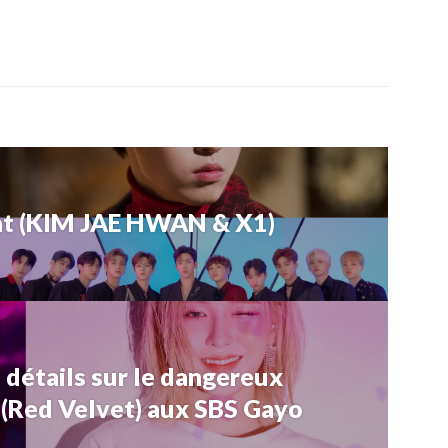
nt (KIM JAE HWAN & X1)
 détails sur le dangereux
(Red Velvet) aux SBS Gayo