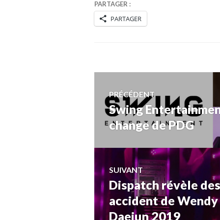
PARTAGER :
PARTAGER
Navigation
PRÉCÉDENT
Swing Entertainme
Article
de
précédent :
change de PDG
l’article
SUIVANT
Dispatch révèle des
Article
Suivant:
accident de Wendy 
Daejun 2019