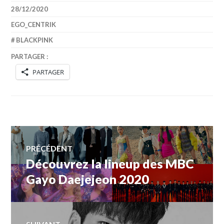
28/12/2020
EGO_CENTRIK
BLACKPINK
PARTAGER :
PARTAGER
Navigation
PRÉCÉDENT
Découvrez la lineup des MBC
Article
de
précédent :
Gayo Daejejeon 2020
l’article