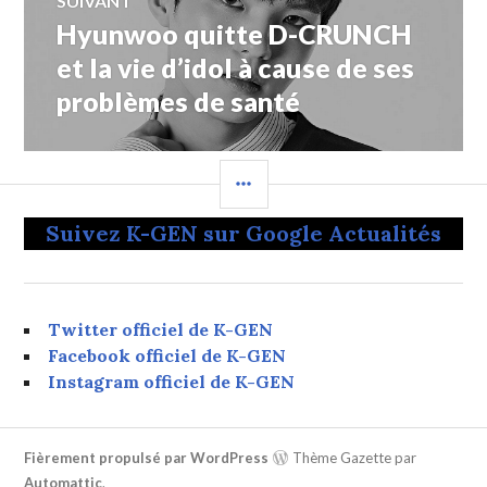
SUIVANT
Hyunwoo quitte D-CRUNCH
Article
Suivant:
et la vie d’idol à cause de ses
problèmes de santé
COLONNE
LATÉRALE
Suivez K-GEN sur Google Actualités
Twitter officiel de K-GEN
Facebook officiel de K-GEN
Instagram officiel de K-GEN
Fièrement propulsé par WordPress
Thème Gazette par
Automattic
.