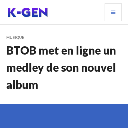
Aller
MEN
au
PRIN
contenu
principal
K-GEN
MUSIQUE
BTOB met en ligne un
medley de son nouvel
album