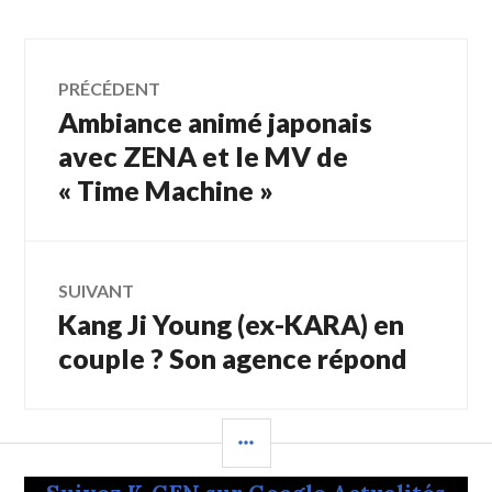
Navigation
PRÉCÉDENT
Ambiance animé japonais
Article
de
précédent :
avec ZENA et le MV de
« Time Machine »
l’article
SUIVANT
Kang Ji Young (ex-KARA) en
Article
Suivant:
couple ? Son agence répond
COLONNE
LATÉRALE