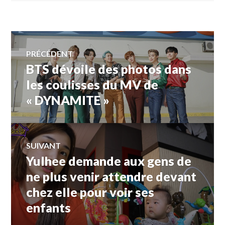
Navigation
PRÉCÉDENT
BTS dévoile des photos dans
Article
de
précédent :
les coulisses du MV de
« DYNAMITE »
l’article
SUIVANT
Yulhee demande aux gens de
Article
Suivant:
ne plus venir attendre devant
chez elle pour voir ses
enfants