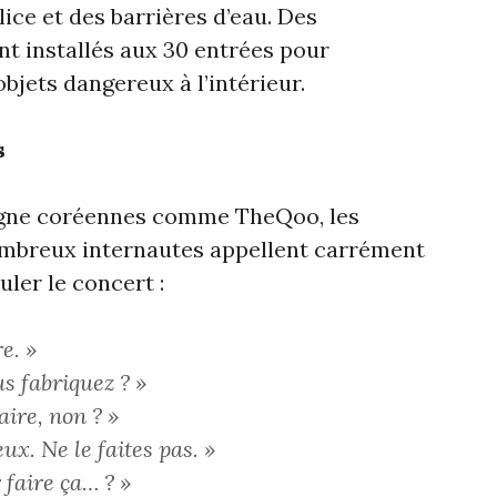
ice et des barrières d’eau. Des
t installés aux 30 entrées pour
bjets dangereux à l’intérieur.
s
igne coréennes comme TheQoo, les
ombreux internautes appellent carrément
uler le concert :
re. »
s fabriquez ? »
faire, non ? »
eux. Ne le faites pas. »
 faire ça… ? »