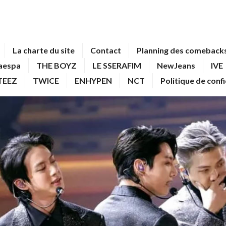
La charte du site
Contact
Planning des comebacks
aespa
THE BOYZ
LE SSERAFIM
NewJeans
IVE
TEEZ
TWICE
ENHYPEN
NCT
Politique de conf