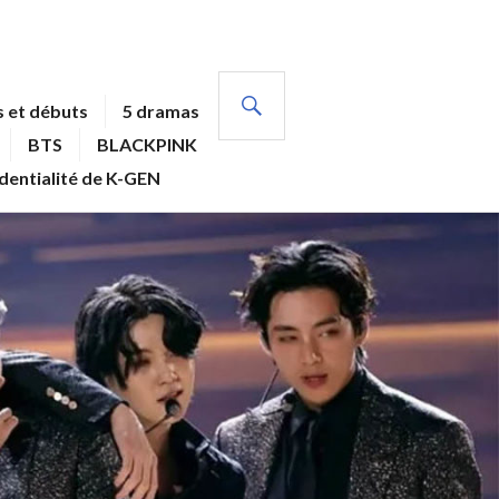
RECHERCHE
 et débuts
5 dramas
BTS
BLACKPINK
identialité de K-GEN