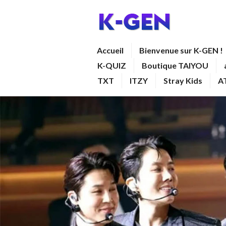
Aller
au
contenu
K-GEN
Accueil
Bienvenue sur K-GEN !
principal
K-QUIZ
Boutique TAIYOU
TXT
ITZY
Stray Kids
A