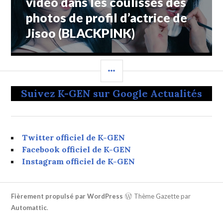
vidéo dans les coulisses des
photos de profil d’actrice de
Jisoo (BLACKPINK)
COLONNE
LATÉRALE
Suivez K-GEN sur Google Actualités
Twitter officiel de K-GEN
Facebook officiel de K-GEN
Instagram officiel de K-GEN
Fièrement propulsé par WordPress
Thème Gazette par
Automattic
.