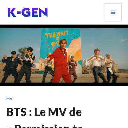
Aller
MEN
au
PRIN
contenu
principal
K-GEN
MV
BTS : Le MV de