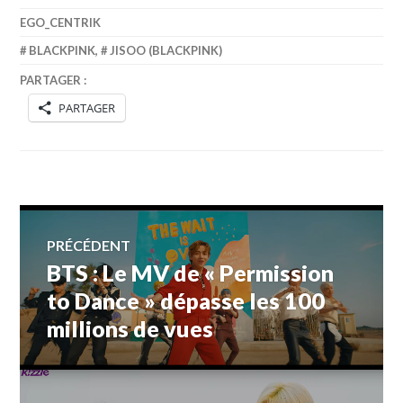
EGO_CENTRIK
BLACKPINK
,
JISOO (BLACKPINK)
PARTAGER :
PARTAGER
Navigation
PRÉCÉDENT
BTS : Le MV de « Permission
Article
de
précédent :
to Dance » dépasse les 100
millions de vues
l’article