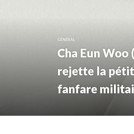
GÉNÉRAL
Cha Eun Woo (
rejette la pét
fanfare milita