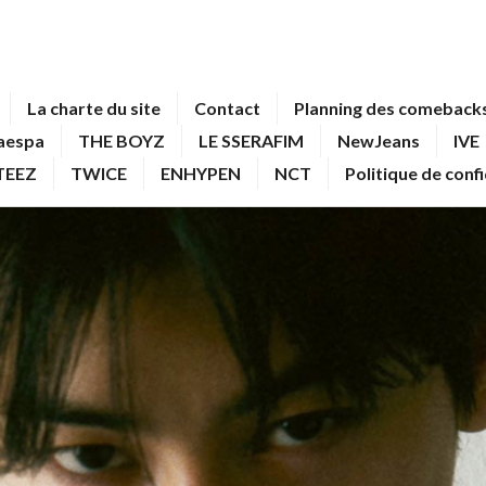
La charte du site
Contact
Planning des comebacks
aespa
THE BOYZ
LE SSERAFIM
NewJeans
IVE
TEEZ
TWICE
ENHYPEN
NCT
Politique de conf