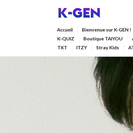
Aller
au
contenu
K-GEN
Accueil
Bienvenue sur K-GEN !
principal
K-QUIZ
Boutique TAIYOU
TXT
ITZY
Stray Kids
A