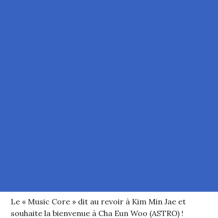
Le « Music Core » dit au revoir à Kim Min Jae et
souhaite la bienvenue à Cha Eun Woo (ASTRO) !