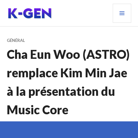
Aller
MEN
au
PRIN
contenu
principal
K-GEN
GÉNÉRAL
Cha Eun Woo (ASTRO)
remplace Kim Min Jae
à la présentation du
Music Core