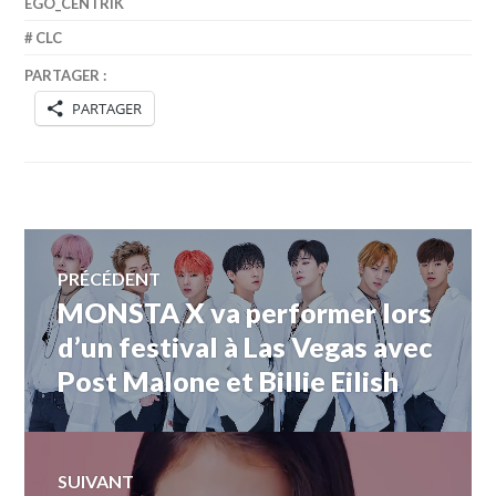
EGO_CENTRIK
CLC
PARTAGER :
PARTAGER
Navigation
PRÉCÉDENT
MONSTA X va performer lors
Article
de
précédent :
d’un festival à Las Vegas avec
Post Malone et Billie Eilish
l’article
SUIVANT