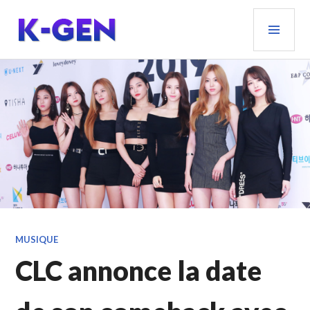
Aller
MEN
au
PRIN
contenu
principal
K-GEN
MUSIQUE
CLC annonce la date