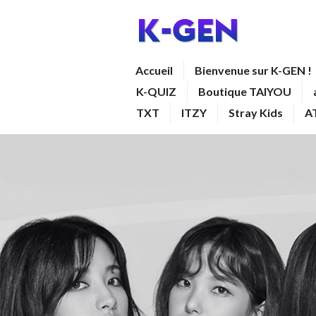
Aller
au
contenu
K-GEN
Accueil
Bienvenue sur K-GEN !
principal
K-QUIZ
Boutique TAIYOU
TXT
ITZY
Stray Kids
A