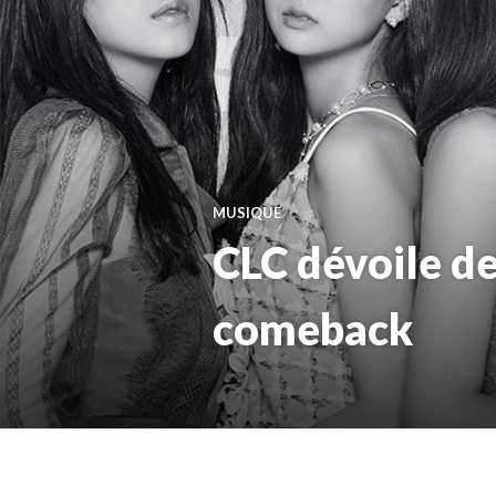
MUSIQUE
CLC dévoile de
comeback