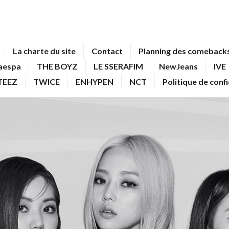
La charte du site
Contact
Planning des comebacks
aespa
THE BOYZ
LE SSERAFIM
NewJeans
IVE
TEEZ
TWICE
ENHYPEN
NCT
Politique de conf