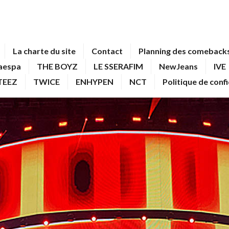
La charte du site
Contact
Planning des comebacks
aespa
THE BOYZ
LE SSERAFIM
NewJeans
IVE
TEEZ
TWICE
ENHYPEN
NCT
Politique de conf