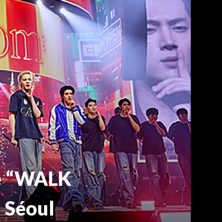
le “WALK
à Séoul