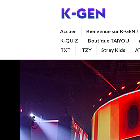
Aller
au
contenu
K-GEN
Accueil
Bienvenue sur K-GEN !
principal
K-QUIZ
Boutique TAIYOU
TXT
ITZY
Stray Kids
A