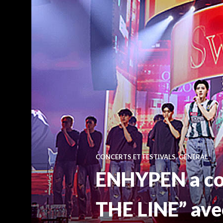
CONCERTS ET FESTIVALS
,
GÉNÉRAL
ENHYPEN a co
THE LINE” avec