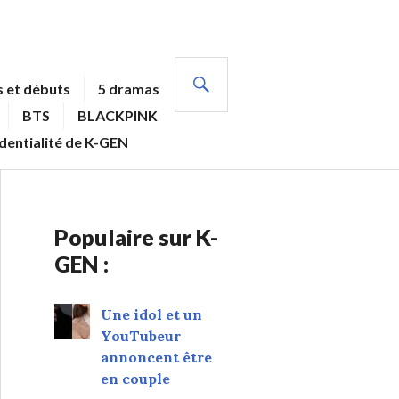
RECHERCHE
 et débuts
5 dramas
BTS
BLACKPINK
identialité de K-GEN
Populaire sur K-
GEN :
Une idol et un
YouTubeur
annoncent être
en couple