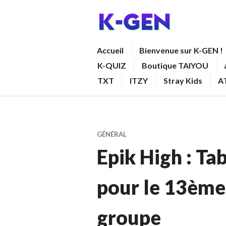
Aller
au
contenu
K-GEN
Accueil
Bienvenue sur K-GEN !
principal
K-QUIZ
Boutique TAIYOU
TXT
ITZY
Stray Kids
A
GÉNÉRAL
Epik High : Ta
pour le 13ème
groupe