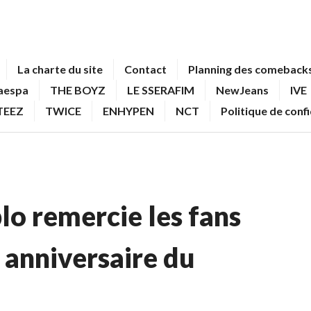
La charte du site
Contact
Planning des comebacks
aespa
THE BOYZ
LE SSERAFIM
NewJeans
IVE
TEEZ
TWICE
ENHYPEN
NCT
Politique de conf
blo remercie les fans
 anniversaire du