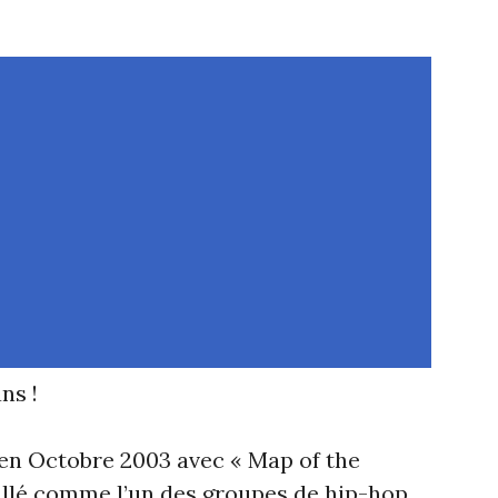
ns !
s en Octobre 2003 avec « Map of the
tallé comme l’un des groupes de hip-hop