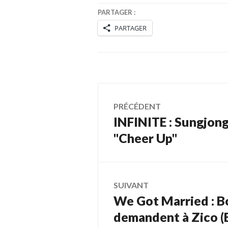
PARTAGER :
PARTAGER
Navigation
PRÉCÉDENT
INFINITE : Sungjong
Article
de
précédent :
"Cheer Up"
l’article
SUIVANT
We Got Married : Bo
Article
Suivant:
demandent à Zico (B