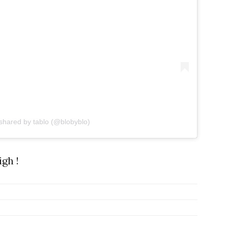
 shared by tablo (@blobyblo)
gh !