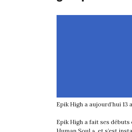
Epik High a aujourd’hui 13 a
Epik High a fait ses début
Human Soul », et s’est ins