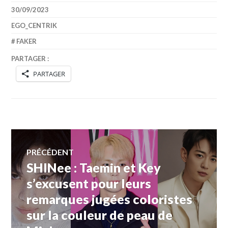
30/09/2023
EGO_CENTRIK
FAKER
PARTAGER :
PARTAGER
Navigation
PRÉCÉDENT
SHINee : Taemin et Key
Article
de
précédent :
s’excusent pour leurs
remarques jugées coloristes
l’article
sur la couleur de peau de