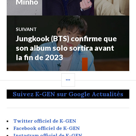
Minho
SUIVANT
Jungkook (BTS) confirme que
Article
Suivant:
son album solo sortira avant
la fin de 2023
COLONNE
LATÉRALE
Suivez K-GEN sur Google Actualités
Twitter officiel de K-GEN
Facebook officiel de K-GEN
Instagram officiel de K-GEN