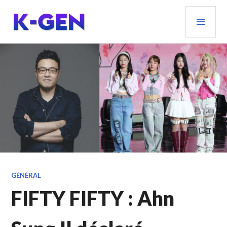
Aller
MEN
au
PRIN
contenu
principal
K-GEN
GÉNÉRAL
FIFTY FIFTY : Ahn