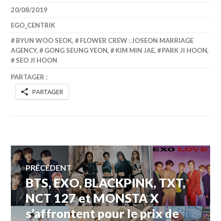
20/08/2019
EGO_CENTRIK
BYUN WOO SEOK
,
FLOWER CREW : JOSEON MARRIAGE
AGENCY
,
GONG SEUNG YEON
,
KIM MIN JAE
,
PARK JI HOON
,
SEO JI HOON
PARTAGER :
PARTAGER
Navigation
PRÉCÉDENT
BTS, EXO, BLACKPINK, TXT,
Article
de
précédent :
NCT 127 et MONSTA X
s’affrontent pour le prix de
l’article