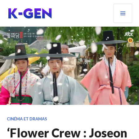
Aller
MEN
au
PRIN
contenu
principal
K-GEN
CINÉMA ET DRAMAS
‘Flower Crew : Joseon