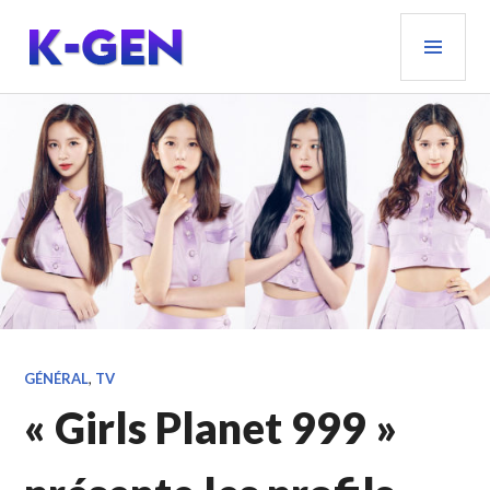
Aller
MEN
au
PRIN
contenu
principal
K-GEN
GÉNÉRAL
,
TV
« Girls Planet 999 »