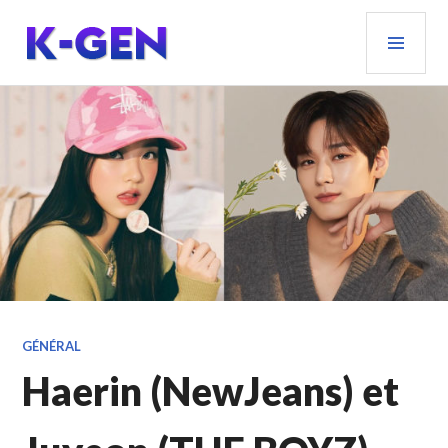
Aller
MEN
au
PRIN
contenu
principal
K-GEN
GÉNÉRAL
Haerin (NewJeans) et