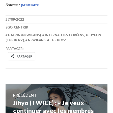
Source :
pannnate
27/09/2022
EGO_CENTRIK
HAERIN (NEWJEANS)
,
INTERNAUTES CORÉENS
,
JUYEON
(THE BOYZ)
,
NEWJEANS
,
THE BOYZ
PARTAGER :
PARTAGER
Navigation
PRÉCÉDENT
Jihyo (TWICE) : « Je veux
Article
de
précédent :
continuer avec les membres