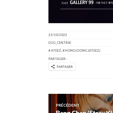
23/10/2022
EGO_CENTRIK
ATEEZ
,
HONGJOONG (ATEEZ)
PARTAGER :
PARTAGER
Navigation
PRÉCÉDENT
Bang Chan (Stray Ki
Article