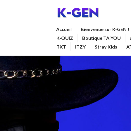
Aller
au
contenu
K-GEN
Accueil
Bienvenue sur K-GEN !
principal
K-QUIZ
Boutique TAIYOU
TXT
ITZY
Stray Kids
A