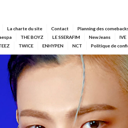
La charte du site
Contact
Planning des comebacks
aespa
THE BOYZ
LE SSERAFIM
NewJeans
IVE
TEEZ
TWICE
ENHYPEN
NCT
Politique de conf