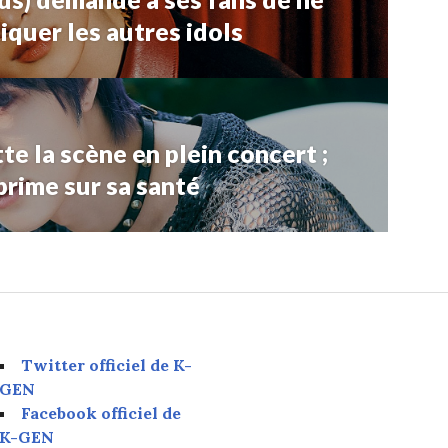
iquer les autres idols
e la scène en plein concert ;
rime sur sa santé
Twitter officiel de K-
GEN
Facebook officiel de
K-GEN