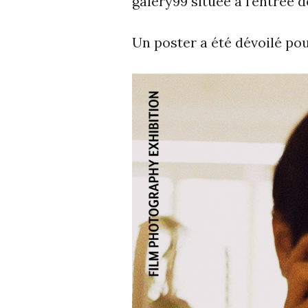
galery99 située à l’entrée d
Un poster a été dévoilé po