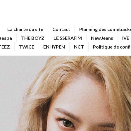
La charte du site
Contact
Planning des comebacks
aespa
THE BOYZ
LE SSERAFIM
NewJeans
IVE
TEEZ
TWICE
ENHYPEN
NCT
Politique de conf