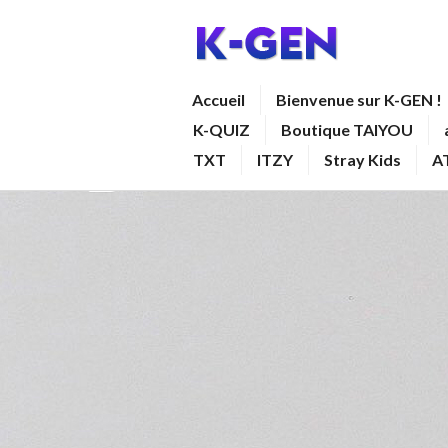
Aller
au
contenu
K-GEN
Accueil
Bienvenue sur K-GEN !
principal
K-QUIZ
Boutique TAIYOU
TXT
ITZY
Stray Kids
A