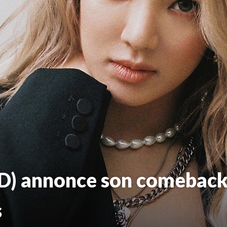
) annonce son comeback
s