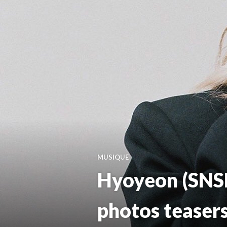
MUSIQUE
Hyoyeon (SNSD
photos teaser