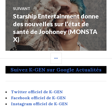
SUIVANT
Starship Entertainment donne
Article
Suivant:
des nouvelles sur l’état de
santé de Joohoney (MONSTA
X)
COLONNE
LATÉRALE
Suivez K-GEN sur Google Actualités
Twitter officiel de K-GEN
Facebook officiel de K-GEN
Instagram officiel de K-GEN