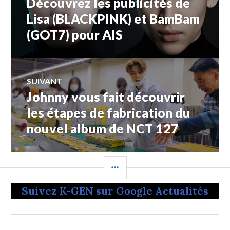
Découvrez les publicités de
Article
de
précédent :
Lisa (BLACKPINK) et BamBam
(GOT7) pour AIS
l’article
SUIVANT
Johnny vous fait découvrir
Article
Suivant:
les étapes de fabrication du
nouvel album de NCT 127
COLONNE
LATÉRALE
Suivez K-GEN sur Google Actualités