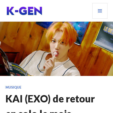
Aller
MEN
au
PRIN
contenu
principal
K-GEN
MUSIQUE
KAI (EXO) de retour