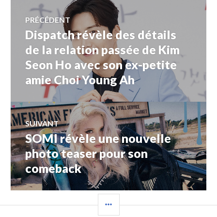
Navigation
PRÉCÉDENT
Dispatch révèle des détails
Article
de
précédent :
de la relation passée de Kim
Seon Ho avec son ex-petite
l’article
amie Choi Young Ah
SUIVANT
SOMI révèle une nouvelle
Article
Suivant:
photo teaser pour son
comeback
COLONNE
LATÉRALE