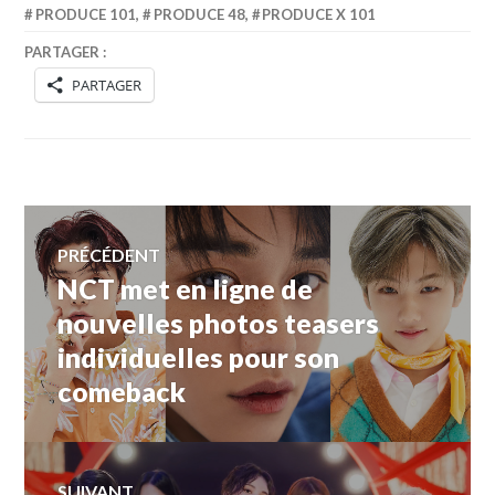
PRODUCE 101
,
PRODUCE 48
,
PRODUCE X 101
PARTAGER :
PARTAGER
Navigation
PRÉCÉDENT
NCT met en ligne de
Article
de
précédent :
nouvelles photos teasers
individuelles pour son
l’article
comeback
SUIVANT