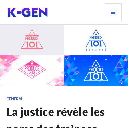
Aller
MEN
au
PRIN
contenu
principal
K-GEN
GÉNÉRAL
La justice révèle les