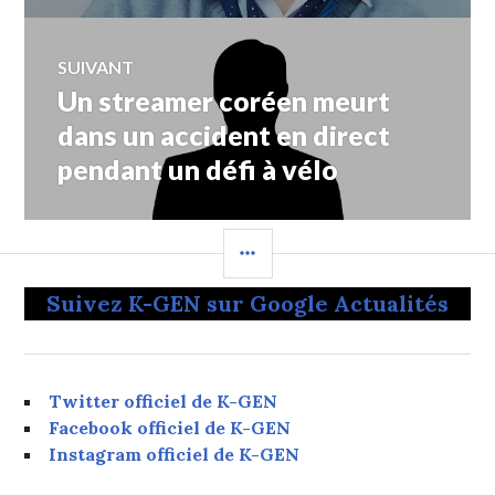
SUIVANT
Un streamer coréen meurt
Article
Suivant:
dans un accident en direct
pendant un défi à vélo
COLONNE
LATÉRALE
Suivez K-GEN sur Google Actualités
Twitter officiel de K-GEN
Facebook officiel de K-GEN
Instagram officiel de K-GEN