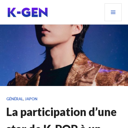
Aller
MEN
au
PRIN
contenu
principal
K-GEN
GÉNÉRAL
,
JAPON
La participation d’une