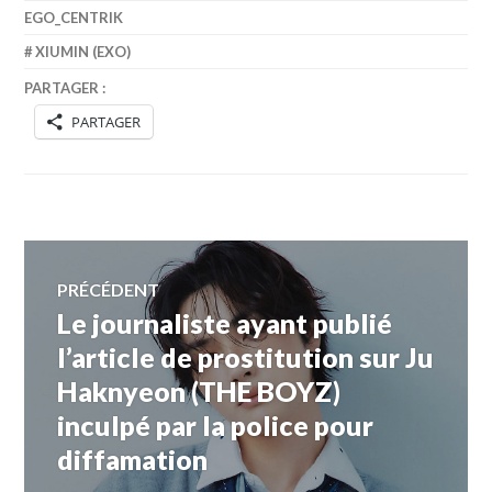
EGO_CENTRIK
XIUMIN (EXO)
PARTAGER :
PARTAGER
Navigation
PRÉCÉDENT
Le journaliste ayant publié
Article
de
précédent :
l’article de prostitution sur Ju
Haknyeon (THE BOYZ)
l’article
inculpé par la police pour
diffamation