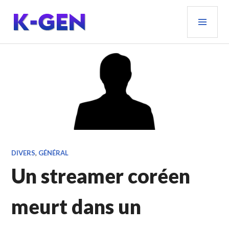
Aller
MEN
au
PRIN
contenu
principal
K-GEN
DIVERS
,
GÉNÉRAL
Un streamer coréen
meurt dans un