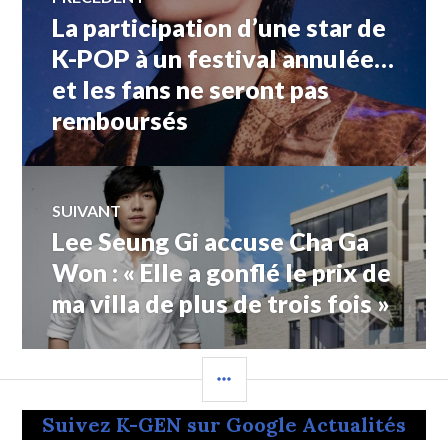
La participation d’une star de
Article
de
précédent :
K-POP à un festival annulée…
et les fans ne seront pas
l’article
remboursés
SUIVANT
Lee Seung Gi accuse Cha Ga
Article
Suivant:
Won : « Elle a gonflé le prix de
ma villa de plus de trois fois »
COLONNE
LATÉRALE
Suivez K-GEN sur Google Actualités