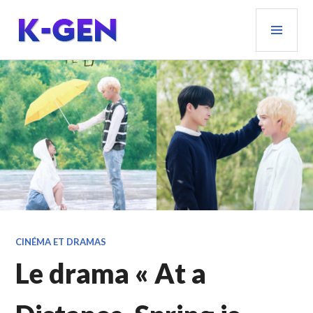
Aller
MEN
au
PRIN
contenu
principal
K-GEN
CINÉMA ET DRAMAS
Le drama « At a