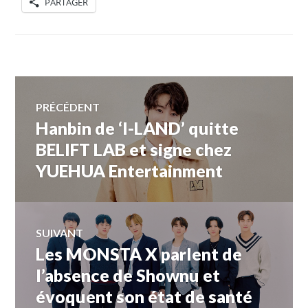
PARTAGER
Navigation
PRÉCÉDENT
Hanbin de ‘I-LAND’ quitte
Article
de
précédent :
BELIFT LAB et signe chez
YUEHUA Entertainment
l’article
SUIVANT
Les MONSTA X parlent de
Article
Suivant:
l’absence de Shownu et
évoquent son état de santé