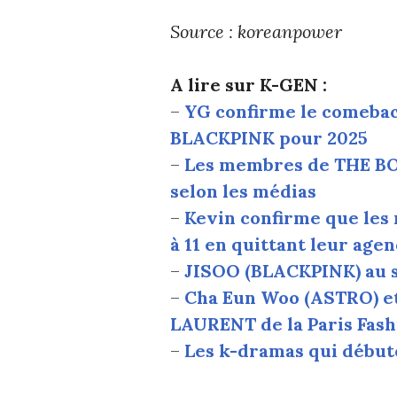
Source : koreanpower
A lire sur K-GEN :
–
YG confirme le comebac
BLACKPINK pour 2025
–
Les membres de THE BO
selon les médias
–
Kevin confirme que le
à 11 en quittant leur age
–
JISOO (BLACKPINK) au s
–
Cha Eun Woo (ASTRO) e
LAURENT de la Paris Fas
–
Les k-dramas qui début