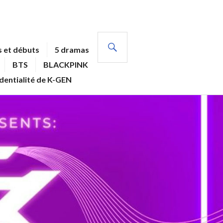
RECHERCHE
 et débuts
5 dramas
BTS
BLACKPINK
identialité de K-GEN