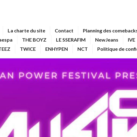
La charte du site
Contact
Planning des comebacks
aespa
THE BOYZ
LE SSERAFIM
NewJeans
IVE
TEEZ
TWICE
ENHYPEN
NCT
Politique de conf