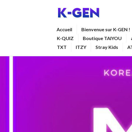
Aller
au
contenu
K-GEN
Accueil
Bienvenue sur K-GEN !
principal
K-QUIZ
Boutique TAIYOU
TXT
ITZY
Stray Kids
A