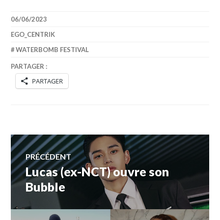
06/06/2023
EGO_CENTRIK
WATERBOMB FESTIVAL
PARTAGER :
PARTAGER
Navigation
PRÉCÉDENT
Lucas (ex-NCT) ouvre son
Article
de
précédent :
Bubble
l’article