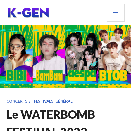
Aller
MEN
au
PRIN
contenu
principal
K-GEN
CONCERTS ET FESTIVALS
,
GÉNÉRAL
Le WATERBOMB