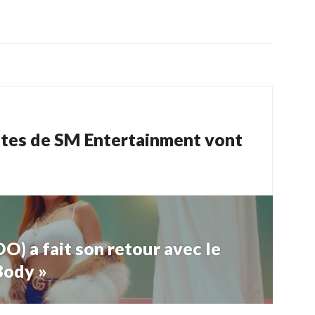
istes de SM Entertainment vont
 fait son retour avec le
Body »