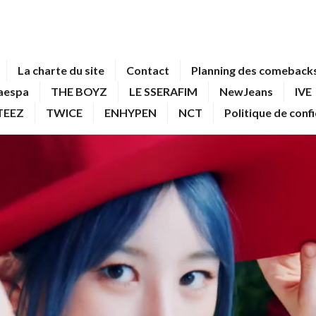
La charte du site
Contact
Planning des comebacks
aespa
THE BOYZ
LE SSERAFIM
NewJeans
IVE
TEEZ
TWICE
ENHYPEN
NCT
Politique de conf