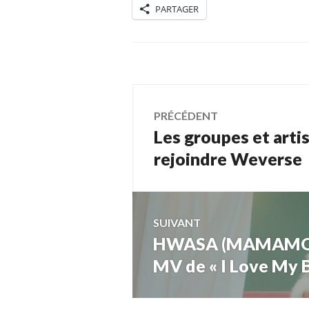
PARTAGER
Navigation
PRÉCÉDENT
Les groupes et art
Article
de
précédent :
rejoindre Weverse
l’article
SUIVANT
HWASA (MAMAMOO) a
Article
Suivant:
MV de « I Love My 