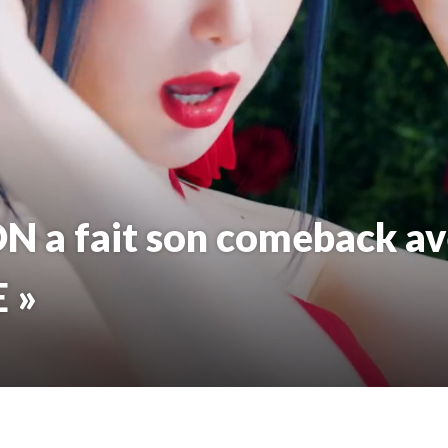
 a fait son comeback av
 »