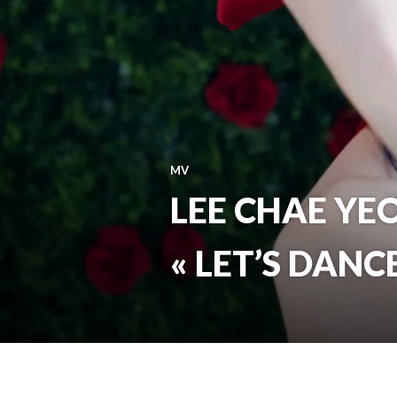
MV
LEE CHAE YEON
« LET’S DANCE