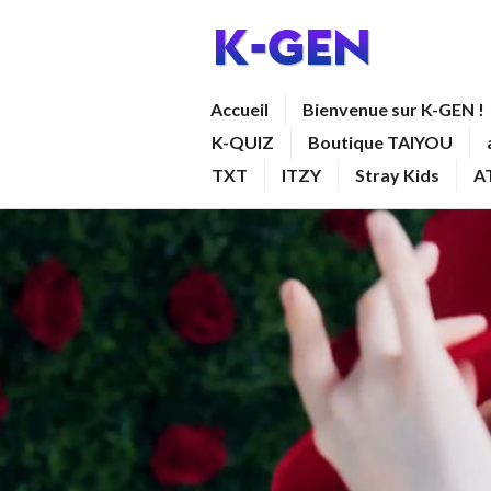
Aller
au
contenu
K-GEN
Accueil
Bienvenue sur K-GEN !
principal
K-QUIZ
Boutique TAIYOU
TXT
ITZY
Stray Kids
A