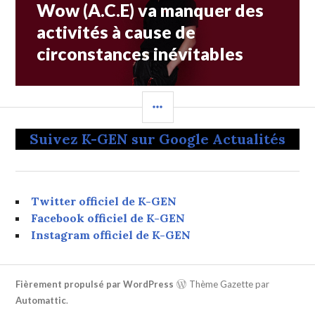
Wow (A.C.E) va manquer des
Article
Suivant:
activités à cause de
circonstances inévitables
COLONNE
LATÉRALE
Suivez K-GEN sur Google Actualités
Twitter officiel de K-GEN
Facebook officiel de K-GEN
Instagram officiel de K-GEN
Fièrement propulsé par WordPress
Thème Gazette par
Automattic
.