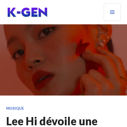
Aller
MEN
au
PRIN
contenu
principal
K-GEN
MUSIQUE
Lee Hi dévoile une